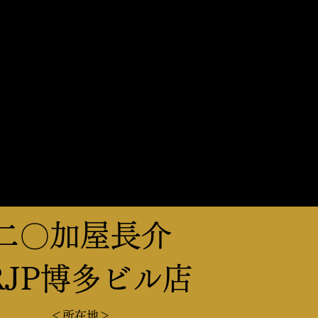
二〇加屋長介
JRJP博多ビル店
＜所在地＞